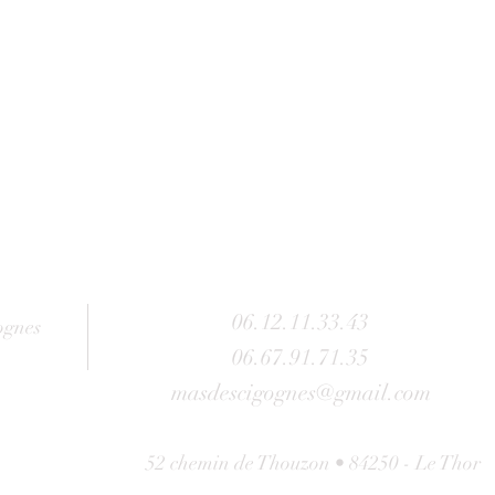
06.12.11.33.43
ognes
06.67.91.71.35
masdescigognes@gmail.com
52 chemin de Thouzon • 84250 - Le Thor