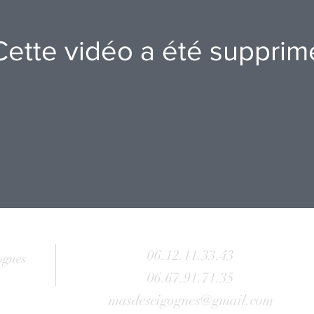
Cette vidéo a été supprim
06.12.11.33.43
ognes
06.67.91.71.35
masdescigognes@gmail.com