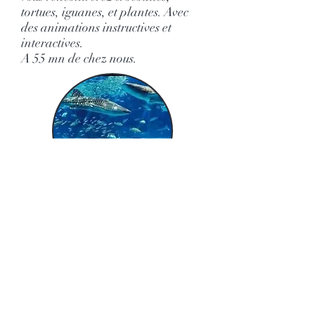
tortues, iguanes, et plantes. Avec
des animations instructives et
interactives.
A 55 mn de chez nous.
SEAQUARIU
M
au Grau du
Roi
Le Seaquarium, en petite
Camargue, vous plonge
au cœur
d’un monde fascinant.
Avec plus de
2400 m2
consacrés à